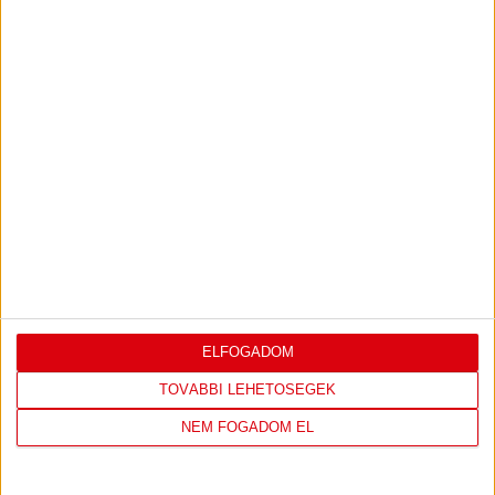
2017.06.01.
KSB, OSB: VÉGET ÉRT A SOROZAT
ELFOGADOM
TOVÁBBI LEHETŐSÉGEK
NEM FOGADOM EL