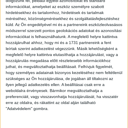
dolgozunk fel, például egyedi azonosítókat és standard
információkat, amelyeket az eszköz személyre szabott
hirdetésekhez és tartalomhoz, hirdetések és tartalmak
méréséhez, közönségmérésekhez és szolgáltatásfejlesztéshez
küld.
Az Ön engedélyével mi és a partnereink eszközleolvasásos
módszerrel szerzett pontos geolokációs adatokat és azonosítási
2017.06.29.
információkat is felhasználhatunk. A megfelelő helyre kattintva
KOPJAFA KOMCSI EMLÉKÉRE
hozzájárulhat ahhoz, hogy mi és a 1731 partnereink a fent
leírtak szerint adatkezelést végezzünk. Másik lehetőségként a
megfelelő helyre kattintva elutasíthatja a hozzájárulást, vagy a
hozzájárulás megadása előtt részletesebb információkhoz
juthat, és megváltoztathatja beállításait.
Felhívjuk figyelmét,
hogy személyes adatainak bizonyos kezeléséhez nem feltétlenül
szükséges az Ön hozzájárulása, de jogában áll tiltakozni az
ilyen jellegű adatkezelés ellen. A beállításai csak erre a
weboldalra érvényesek. Bármikor megváltoztathatja a
preferenciáit, vagy visszavonhatja hozzájárulását, ha visszatér
erre az oldalra, és rákattint az oldal alján található
"Adatvédelem" gombra.