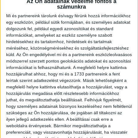
Az Ön adatainak védelme fontos a
BŐVEBBEN
számunkra
Mi és partnereink tárolunk és/vagy férünk hozzá információkhoz
DVSC
Hírek
Kiemelt
Klub
Válogatott
egy eszközön, például sütik formájában, és személyes adatokat
HÁROM DEBRECENI A VÁLOGATOTT KERETBEN
dolgozunk fel, például egyedi azonosítókat és standard
információkat, amelyeket az eszköz személyre szabott
2021.02.09.
hirdetésekhez és tartalomhoz, hirdetések és tartalmak
méréséhez, közönségmérésekhez és szolgáltatásfejlesztéshez
A válogatott jövő héten, hétfőtől-szerdáig Telkiben készül a
küld.
Az Ön engedélyével mi és a partnereink eszközleolvasásos
márciusi olimpiai selejtezőre
módszerrel szerzett pontos geolokációs adatokat és azonosítási
BŐVEBBEN
információkat is felhasználhatunk. A megfelelő helyre kattintva
hozzájárulhat ahhoz, hogy mi és a 1733 partnereink a fent
DVSC
Hírek
Kiemelt
Klub
leírtak szerint adatkezelést végezzünk. Másik lehetőségként a
VILLAMOSSÍNEN A LOKOMOTÍV!
megfelelő helyre kattintva elutasíthatja a hozzájárulást, vagy a
hozzájárulás megadása előtt részletesebb információkhoz
2021.01.30.
juthat, és megváltoztathatja beállításait.
Felhívjuk figyelmét,
hogy személyes adatainak bizonyos kezeléséhez nem feltétlenül
Elindult a DVSC Kézilabda Kft. és a DVSC Futball Zrt. közösen
szükséges az Ön hozzájárulása, de jogában áll tiltakozni az
megtervezett és megálmodott, felmatricázott villamosa.
ilyen jellegű adatkezelés ellen. A beállításai csak erre a
weboldalra érvényesek. Bármikor megváltoztathatja a
BŐVEBBEN
preferenciáit, vagy visszavonhatja hozzájárulását, ha visszatér