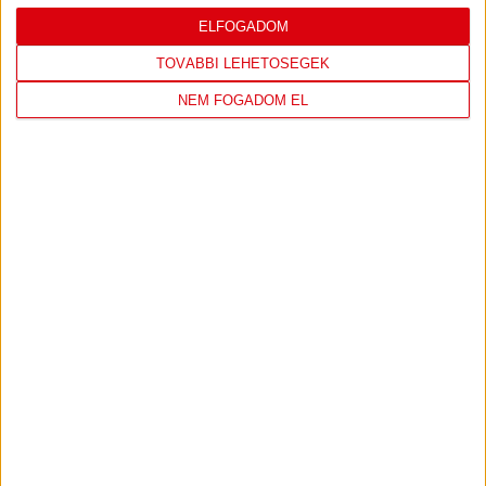
ELFOGADOM
TOVÁBBI LEHETŐSÉGEK
NEM FOGADOM EL
IRATKOZZ FEL
A
HÍRLEVELÜNKRE!
FELIRATKOZOM
TÁMOGATÓINK
ÖSSZES TÁMOGATÓNK