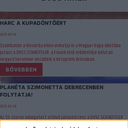
Beharangozó
DVSC
Hírek
Kiemelt
Klub
HARC A KUPADÖNTŐÉRT
2021.05.14.
Szombaton a Kisvárda ellen vívhatja ki a Magyar Kupa döntőbe
jutást a DVSC SCHAEFFLER. a Final4 első elődöntője délután
negyed háromkor kezdődik a Veszprém Arénában.
BŐVEBBEN
DVSC
Hírek
Kiemelt
Klub
PLANÉTA SZIMONETTA DEBRECENBEN
FOLYTATJA!
2021.02.26.
Az 53-szoros válogatott átlövő júliustól lesz a DVSC SCHAEFFLER
játékosa