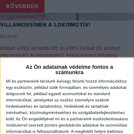
BŐVEBBEN
DVSC
Hírek
Kiemelt
Klub
VILLAMOSSÍNEN A LOKOMOTÍV!
2021.01.30.
Elindult a DVSC Kézilabda Kft. és a DVSC Futball Zrt. közösen
megtervezett és megálmodott, felmatricázott villamosa.
BŐVEBBEN
Az Ön adatainak védelme fontos a
számunkra
Hírek
Kiemelt
Klub
Mi és partnereink tárolunk és/vagy férünk hozzá információkhoz
IDÉN LESZ 45 ÉVES A CSAPAT OTTHONA
egy eszközön, például sütik formájában, és személyes adatokat
dolgozunk fel, például egyedi azonosítókat és standard
2021.01.26.
információkat, amelyeket az eszköz személyre szabott
hirdetésekhez és tartalomhoz, hirdetések és tartalmak
Hihetetlen, de már négy és fél évtizede szolgálja a debrecenieket
méréséhez, közönségmérésekhez és szolgáltatásfejlesztéshez
a sportcsarnok, amelyet mindenki ismer.
küld.
Az Ön engedélyével mi és a partnereink eszközleolvasásos
BŐVEBBEN
módszerrel szerzett pontos geolokációs adatokat és azonosítási
információkat is felhasználhatunk. A megfelelő helyre kattintva