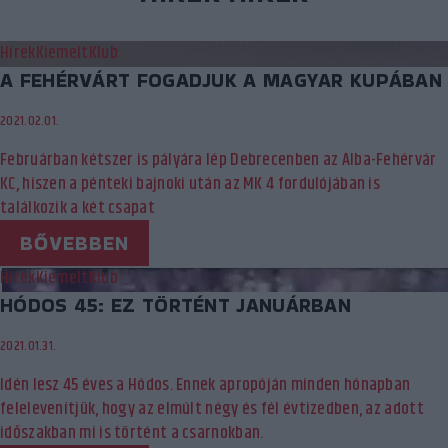
Hírek
Kiemelt
Klub
A FEHÉRVÁRT FOGADJUK A MAGYAR KUPÁBAN
2021.02.01.
Februárban kétszer is pályára lép Debrecenben az Alba-Fehérvár
KC, hiszen a pénteki bajnoki után az MK 4 fordulójában is
találkozik a két csapat
BŐVEBBEN
Hírek
Kiemelt
Klub
HÓDOS 45: EZ TÖRTÉNT JANUÁRBAN
2021.01.31.
Idén lesz 45 éves a Hódos. Ennek apropóján minden hónapban
felelevenítjük, hogy az elmúlt négy és fél évtizedben, az adott
időszakban mi is történt a csarnokban.