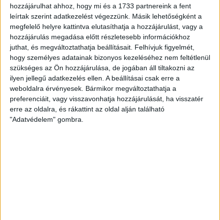
Hírek
Kiemelt
Klub
Tudósítás
hozzájárulhat ahhoz, hogy mi és a 1733 partnereink a fent
ÚJRA HOZTUK A KÖTELEZŐT
leírtak szerint adatkezelést végezzünk. Másik lehetőségként a
megfelelő helyre kattintva elutasíthatja a hozzájárulást, vagy a
2021.01.23.
hozzájárulás megadása előtt részletesebb információkhoz
juthat, és megváltoztathatja beállításait.
Felhívjuk figyelmét,
Az idegenbeli siker után hazai pályán is magabiztosan győzte le a
hogy személyes adatainak bizonyos kezeléséhez nem feltétlenül
Boglári Akadémia-SZISE csapatát a DVSC SCHAEFFLER.
szükséges az Ön hozzájárulása, de jogában áll tiltakozni az
ilyen jellegű adatkezelés ellen. A beállításai csak erre a
BŐVEBBEN
weboldalra érvényesek. Bármikor megváltoztathatja a
preferenciáit, vagy visszavonhatja hozzájárulását, ha visszatér
Beharangozó
Hírek
Kiemelt
Klub
erre az oldalra, és rákattint az oldal alján található
UGYANAZ AZ ELLENFÉL, MÁS MÉRKŐZÉS!
"Adatvédelem" gombra.
2021.01.22.
A január 9-i, idegenbeli találkozó után szombaton 16 órakor hazai
pályán játszik a DVSC SCHAEFFLER a Boglári Akadémia SZISE
csapata ellen
BŐVEBBEN
Hírek
Kiemelt
Klub