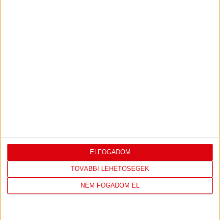
TÁMOGATÓINK
ÖSSZES TÁMOGATÓNK
ELFOGADOM
TOVÁBBI LEHETŐSÉGEK
NEM FOGADOM EL