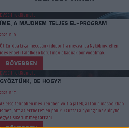
DVSC
Hírek
Kiemelt
ÍME, A MAJDNEM TELJES EL-PROGRAM
2022.12.19.
Öt Európa Liga meccsünk időpontja megvan, a Nyköbing elleni
idegenbeli találkozó körül még akadnak bonyodalmak.
BŐVEBBEN
DVSC
Hírek
Kiemelt
GYŐZTÜNK, DE HOGY?!
2022.12.17.
Az első félidőben még rendben volt a játék, aztán a másodikban
ismét jött az érthetetlen pánik. Ezúttal a nyolcgólos előnyből
egyet sikerült megtartani.
BŐVEBBEN