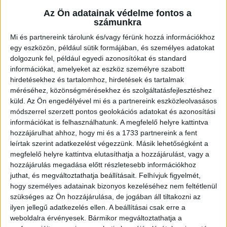
Az Ön adatainak védelme fontos a
Beharangozó
DVSC
Hírek
Kiemelt
számunkra
NINCS MÁS ÚT, CSAK A GYŐZELEM!
Mi és partnereink tárolunk és/vagy férünk hozzá információkhoz
egy eszközön, például sütik formájában, és személyes adatokat
2022.12.16.
dolgozunk fel, például egyedi azonosítókat és standard
Szombaton 17.15-kor újabb rangadó vár a DVSC SCHAEFFLER-re, a
információkat, amelyeket az eszköz személyre szabott
közvetlen rivális Praktiker-Vác együttesét fogadjuk a Hódosban.
hirdetésekhez és tartalomhoz, hirdetések és tartalmak
méréséhez, közönségmérésekhez és szolgáltatásfejlesztéshez
BŐVEBBEN
küld.
Az Ön engedélyével mi és a partnereink eszközleolvasásos
módszerrel szerzett pontos geolokációs adatokat és azonosítási
Hírek
Kiemelt
Klub
információkat is felhasználhatunk. A megfelelő helyre kattintva
SEGÍTSÜNK SZOMBATON EGY
hozzájárulhat ahhoz, hogy mi és a 1733 partnereink a fent
PLÜSSFIGURÁVAL!
leírtak szerint adatkezelést végezzünk. Másik lehetőségként a
megfelelő helyre kattintva elutasíthatja a hozzájárulást, vagy a
2022.12.16.
hozzájárulás megadása előtt részletesebb információkhoz
juthat, és megváltoztathatja beállításait.
Felhívjuk figyelmét,
A DVSC SCHAEFFLER–Praktiker-Vác mérkőzés előtt plüssfigurák
hogy személyes adatainak bizonyos kezeléséhez nem feltétlenül
árasztják majd el a pályát.
szükséges az Ön hozzájárulása, de jogában áll tiltakozni az
ilyen jellegű adatkezelés ellen. A beállításai csak erre a
BŐVEBBEN
weboldalra érvényesek. Bármikor megváltoztathatja a